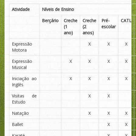
Atividade
Níveis de Ensino
Berçário
Creche
Creche
Pré-
CATL
(1
(2
escolar
ano)
anos)
Expressão
X
X
X
Motora
Expressão
X
X
X
X
Musical
Iniciação ao
X
X
X
X
Inglês
Visitas de
X
X
Estudo
Natação
X
X
X
Ballet
X
X
Karaté
X
X